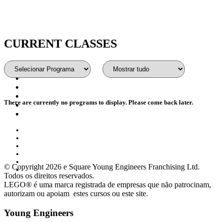
CURRENT CLASSES
Home
Acesso Alunos
Site Global
Cursos
There are currently no programs to display. Please come back later.
Workshops
Matrícula
Home
Acesso Alunos
Site Global
Cursos
Workshops
© Copyright 2026 e Square Young Engineers Franchising Ltd.
Matrícula
Todos os direitos reservados.
LEGO® é uma marca registrada de empresas que não patrocinam,
autorizam ou apoiam estes cursos ou este site.
Young Engineers