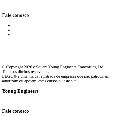
Facebook
Youtube
Instagram
Fale conosco
curitibacentro@youngengineers.com.br
+55(41)99656-6088
+55(41)99656-6088
© Copyright 2026 e Square Young Engineers Franchising Ltd.
Todos os direitos reservados.
LEGO® é uma marca registrada de empresas que não patrocinam,
autorizam ou apoiam estes cursos ou este site.
Young Engineers
Facebook
Youtube
Instagram
Fale conosco