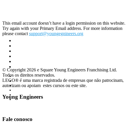
This email account doesn’t have a login permission on this website.
Try again with your Primary Email address. For more information
please contact
support@youngegnineers.org
Home
Acesso Alunos
Site Global
Cursos
Workshops
Matrícula
© Copyright 2026 e Square Young Engineers Franchising Ltd.
Todos os direitos reservados.
Home
LEGO® é uma marca registrada de empresas que não patrocinam,
Acesso Alunos
autorizam ou apoiam estes cursos ou este site.
Site Global
Cursos
Workshops
Young Engineers
Matrícula
Facebook
Youtube
Instagram
Fale conosco