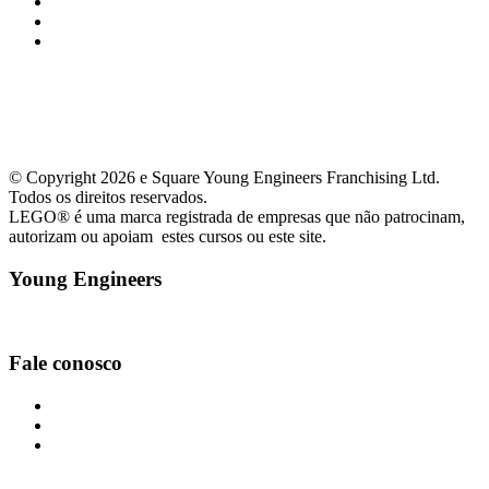
curitibacentro@youngengineers.com.br
+55(41)99656-6088
+55(41)99656-6088
© Copyright 2026 e Square Young Engineers Franchising Ltd.
Todos os direitos reservados.
LEGO® é uma marca registrada de empresas que não patrocinam,
autorizam ou apoiam estes cursos ou este site.
Young Engineers
Facebook
Youtube
Instagram
Fale conosco
curitibacentro@youngengineers.com.br
+55(41)99656-6088
+55(41)99656-6088