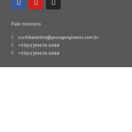
Fale conosco
curitibacentro@youngengineers.com.br
+55(41)99656-6088
+55(41)99656-6088