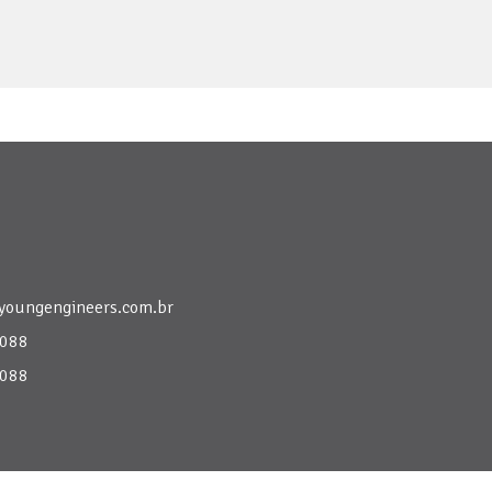
youngengineers.com.br
6088
6088