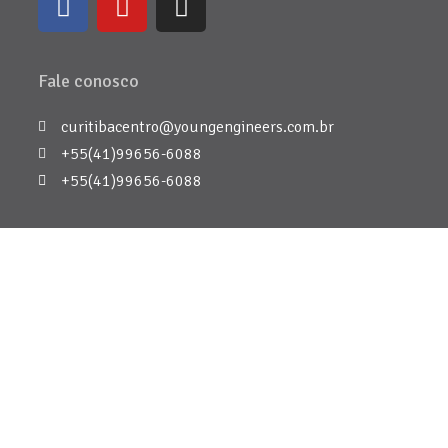
Fale conosco
curitibacentro@youngengineers.com.br
+55(41)99656-6088
+55(41)99656-6088