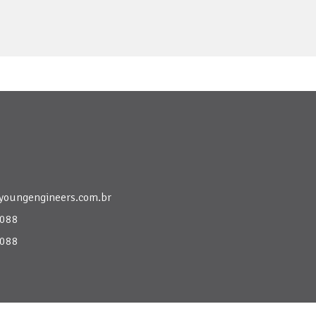
youngengineers.com.br
6088
6088