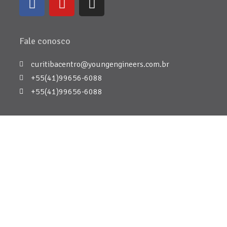
Fale conosco
curitibacentro@youngengineers.com.br
+55(41)99656-6088
+55(41)99656-6088